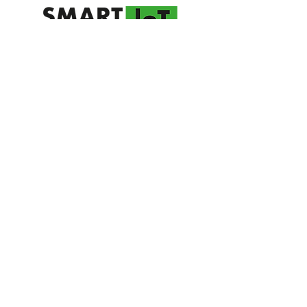
CDMX:
+52 (55) 5516-6009
MTY:
+52 (81) 1212-7022
GDL:
+52 442 186 4670
QRO:
+52 442 186 4670
ECUADOR:
+593 99 587 9252
+593 99 711
1602
info@sm-iot.net
Déjenos sus datos y un experto te
contactará para solucionarte
cualquier duda
Contacto